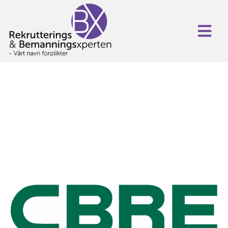
CBRE søker
kontraktsansvarlig til
vår Halliburton-
kontrakt i Stavanger