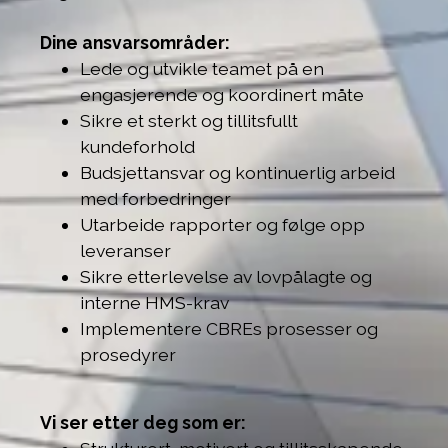
Dine ansvarsområder:
Lede og utvikle teamet på en
engasjerende og koordinert måte
Sikre et sterkt og tillitsfullt
kundeforhold
Budsjettansvar og kontinuerlig arbeid
med forbedringer
Utarbeide rapporter og følge opp
leveranser
Sikre etterlevelse av lovpålagte og
interne HMS-krav
Implementere CBREs prosesser og
prosedyrer
Vi ser etter deg som er: