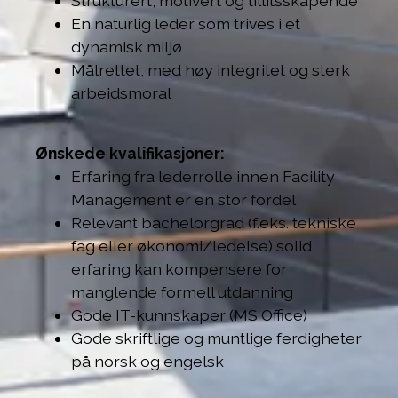
Strukturert, motivert og tillitsskapende
En naturlig leder som trives i et
dynamisk miljø
Målrettet, med høy integritet og sterk
arbeidsmoral
Ønskede kvalifikasjoner:
Erfaring fra lederrolle innen Facility
Management er en stor fordel
Relevant bachelorgrad (f.eks. tekniske
fag eller økonomi/ledelse) solid
erfaring kan kompensere for
manglende formell utdanning
Gode IT-kunnskaper (MS Office)
Gode skriftlige og muntlige ferdigheter
på norsk og engelsk