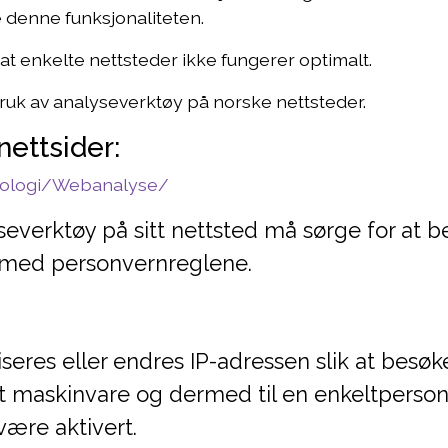
 denne funksjonaliteten.
 at enkelte nettsteder ikke fungerer optimalt.
bruk av analyseverktøy på norske nettsteder.
nettsider:
knologi/Webanalyse/
everktøy på sitt nettsted må sørge for at b
d med personvernreglene.
eres eller endres IP-adressen slik at besøk
mt maskinvare og dermed til en enkeltperson
ære aktivert.