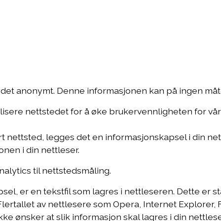
Ledige stillinger
For kunder
Jobbsøker
tedet anonymt. Denne informasjonen kan på ingen måte
malisere nettstedet for å øke brukervennligheten for v
årt nettsted, legges det en informasjonskapsel i din 
onen i din nettleser.
lytics til nettstedsmåling.
el, er en tekstfil som lagres i nettleseren. Dette er 
lertallet av nettlesere som Opera, Internet Explorer, Fi
 ønsker at slik informasjon skal lagres i din nettleser