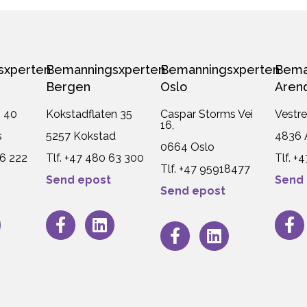
sxperten
Bemanningsxperten
Bemanningsxperten
Bema
Bergen
Oslo
Aren
n 40
Kokstadflaten 35
Caspar Storms Vei
Vestre
16,
s
5257 Kokstad
4836 
0664 Oslo
36 222
Tlf. +47 480 63 300
Tlf. +
Tlf. +47
95918477
Send epost
Send
Send epost