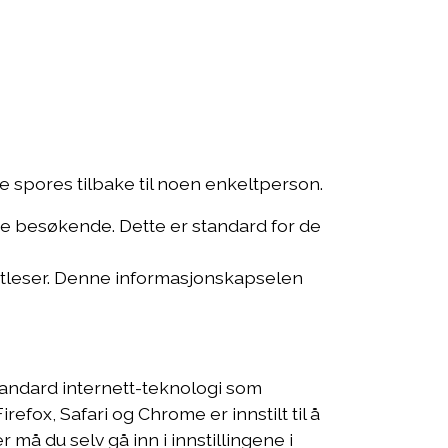
Medarbeider
Om oss
Kontakt
 spores tilbake til noen enkeltperson.
åre besøkende. Dette er standard for de
nettleser. Denne informasjonskapselen
standard internett-teknologi som
refox, Safari og Chrome er innstilt til å
 må du selv gå inn i innstillingene i