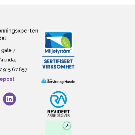
nningsxperten
dal
 gate 7
Arendal
47 915 67 857
 epost