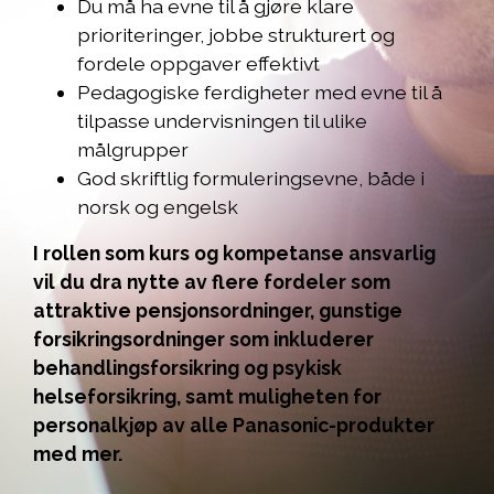
Du må ha evne til å gjøre klare
prioriteringer, jobbe strukturert og
fordele oppgaver effektivt
Pedagogiske ferdigheter med evne til å
tilpasse undervisningen til ulike
målgrupper
God skriftlig formuleringsevne, både i
norsk og engelsk
I rollen som kurs og kompetanse ansvarlig
vil du dra nytte av flere fordeler som
attraktive pensjonsordninger, gunstige
forsikringsordninger som inkluderer
behandlingsforsikring og psykisk
helseforsikring, samt muligheten for
personalkjøp av alle Panasonic-produkter
med mer.