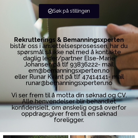
Søk på stillingen
Rekrutterings & Bemanningsxperten
bistår oss i ansettelsesprosessen, har du
spørsmål så ikke nøl med å kontakte
daglig leder/partner Else-Marie
Johansen på tlf 93836222- mail
em@bemanningsxperten.no
eller Runar Kvant på tlf 47414141- mail
runar@bemanningsxperten.no
Vi ser frem til å motta din søknad og CV.
Alle henvendelser blir behandlet
konfidensielt, om ønskelig også overfor
oppdragsgiver frem til en søknad
foreligger.