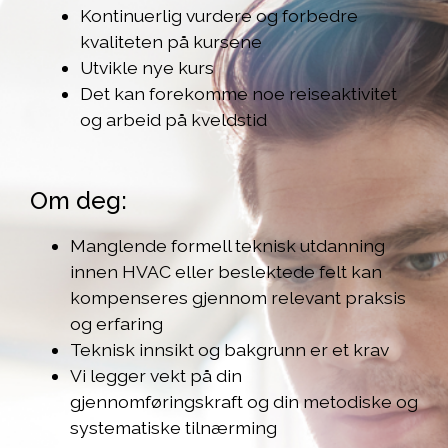
Kontinuerlig vurdere og forbedre
kvaliteten på kursene
Utvikle nye kurs
Det kan forekomme noe reiseaktivitet
og arbeid på kveldstid
Om deg:
Manglende formell teknisk utdanning
innen HVAC eller beslektede felt kan
kompenseres gjennom relevant praksis
og erfaring
Teknisk innsikt og bakgrunn er et krav
Vi legger vekt på din
gjennomføringskraft og din metodiske og
systematiske tilnærming